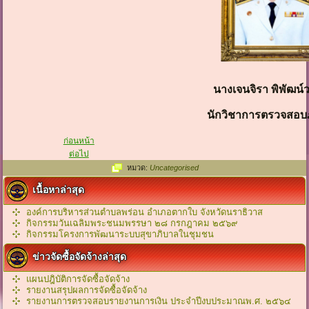
นางเจนจิรา พิพัฒน์
นักวิชาการตรวจสอ
ก่อนหน้า
ต่อไป
หมวด:
Uncategorised
เนื้อหาล่าสุด
องค์การบริหารส่วนตำบลพร่อน อำเภอตากใบ จังหวัดนราธิวาส
กิจกรรมวันเฉลิมพระชนมพรรษา ๒๘ กรกฎาคม ๒๕๖๙
กิจกรรมโครงการพัฒนาระบบสุขาภิบาลในชุมชน
ข่าวจัดซื้อจัดจ้างล่าสุด
แผนปฎิบัติการจัดซื้อจัดจ้าง
รายงานสรุปผลการจัดซื้อจัดจ้าง
รายงานการตรวจสอบรายงานการเงิน ประจำปีงบประมาณพ.ศ. ๒๕๖๔