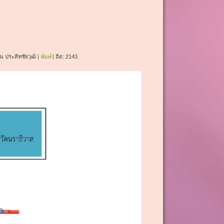
น ประสิทชัยวุฒิ
|
พิมพ์
| ฮิต: 2143