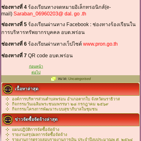
ช่องทางที่ 4
ร้องเรียนทางจดหมายอิเล็กทรอนิกส์(e-
mail)
Saraban_06960203@ dal. go .th
ช่องทางที่ 5
ร้องเรียนผ่านทาง Facebook : ช่องทางร้องเรียนใน
การบริหารทรัพยากรบุคคล อบต.พร่อน
ช่องทางที่ 6
ร้องเรียนผ่านทางเว็ปไซต์
www.pron.go.th
ช่องทางที่ 7
QR code อบต.พร่อน
ก่อนหน้า
ต่อไป
หมวด:
Uncategorised
เนื้อหาล่าสุด
องค์การบริหารส่วนตำบลพร่อน อำเภอตากใบ จังหวัดนราธิวาส
กิจกรรมวันเฉลิมพระชนมพรรษา ๒๘ กรกฎาคม ๒๕๖๙
กิจกรรมโครงการพัฒนาระบบสุขาภิบาลในชุมชน
ข่าวจัดซื้อจัดจ้างล่าสุด
แผนปฎิบัติการจัดซื้อจัดจ้าง
รายงานสรุปผลการจัดซื้อจัดจ้าง
รายงานการตรวจสอบรายงานการเงิน ประจำปีงบประมาณพ.ศ. ๒๕๖๔