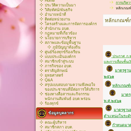
Home
การบริหา
ประวัติความเป็นมา
หลักเกณฑ
วิสัยทัศน์/พันธกิจ
อำนาจหน้าที่
ติดต่อหน่วยงาน
หลักเกณฑ์
โครงสร้างและการจัดการองค์กร
สำนักงาน อบต.
กฎหมายที่เกี่ยวข้อง
นโยบายการบริหาร
สภาพและข้อมูพื้นฐาน
ภูมิปัญญาท้องถิ่น
ศูนย์ร้องทุกข์ร้องเรียน
ประกาศ ก.จ. 
แบบประเมินองค์กร
สมาชิกเข้าสู่ระบบ
และการเลื่อนชั้น
ภารกิจของ อบต.
มาตรฐานท
ตราสัญลักษณ์
ยุทธศาสตร์
๒๕๖๑
Q&A
สรุปแบบสอบถามความพึงพอใจ
หลักเกณฑ์
ของประชาชนที่มีต่อการให้บริการ
ช่องทางสื่อสารและกิจกรรม
มาตรฐ
พนักงานสัมพันธ์ อบต.พร่อน
พ.ศ.๒๕๖๑
ร้องทุกข์
มาตรฐานทั
ข้อมูลบุคลากร
ตำเเหน่งในระดับ
คณะผู้บริหาร
กำหนดมาตร
สมาชิกสภา อบต.