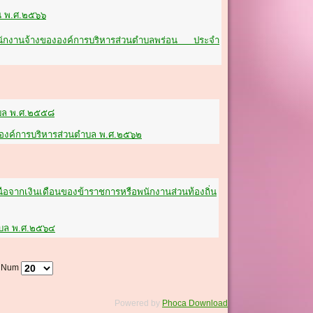
ณ พ.ศ.๒๕๖๖
ะพนักงานจ้างขององค์การบริหารส่วนตำบลพร่อน ประจำ
ตำบล พ.ศ.๒๕๕๘
า องค์การบริหารส่วนตำบล พ.ศ.๒๕๖๒
ือจากเงินเดือนของข้าราชการหรือพนักงานส่วนท้องถิ่น
ตำบล พ.ศ.๒๕๖๔
y Num
Powered by
Phoca Download