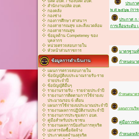
ปลัด อบต. / รองปลัด อบต.
ประกาศ
สำนักงานปลัด อบต.
พ.ศ.๒๕๖๒ (การคั
กองคลัง
กองช่าง
ประกาศ ก.จ
กองการศึกษา ศาสนาฯ
กองสาธารณสุข และสิ่งแวดล้อม
การเลื่อนระดับ 
กองสาธารณสุข
ข้อมูลด้าน Competeney ของ
การบรร
บุคลากร
หน่วยตรวจสอบภายใน
หัวหน้าส่วนราชการ
มาตรฐานทั่
ข้อมูลการดำเนินงาน
กำหนดมาตร
แผนการตรวจสอบภายใน
หลักเ
ข้อบัญญัติงบประมาณรายรับ-ราย
จ่ายประจำปี
ข้อบัญญัติอื่นๆ
รายงานรายรับ - รายจ่ายประจำปี
กำหนดมาตรฐ
รายงานการติดตามการใช้จ่ายงบ
ประมาณรอบ 6 เดือน
แผนการใช้จ่ายงบประมาณประจำปี
แผนการบริหา
รายงานผลการปฏิบัติงานประจำปี
รายงานการประชุมสภา อบต.
คู่มือสำหรับประชาชน
คู่มือการพ
รายงานผลการป้องกันการทุจริต
เอกสารจัดซื้อจัดจ้าง
กำหนดหลัก
ประกาศเจตจำนงสุจริต