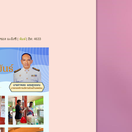
ซอล มะมิงซี
|
พิมพ์
| ฮิต: 4633