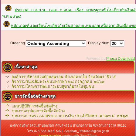
ประกาศ ก.จ.ก.ท. เเละ ก.อบต. เรื่อง มาตรฐานทั่วไปเกี่ยวกับเงินค
พ.ศ.๒๕๖๔
หลักเกณฑ์เเละเงื่อนไขเกี่ยวกับเงินค่าตอบเเทนนอกเหนือจากเงินเดือ
Ordering
Display Num
Powered by
Phoca Download
เนื้อหาล่าสุด
องค์การบริหารส่วนตำบลพร่อน อำเภอตากใบ จังหวัดนราธิวาส
กิจกรรมวันเฉลิมพระชนมพรรษา ๒๘ กรกฎาคม ๒๕๖๙
กิจกรรมโครงการพัฒนาระบบสุขาภิบาลในชุมชน
ข่าวจัดซื้อจัดจ้างล่าสุด
แผนปฎิบัติการจัดซื้อจัดจ้าง
รายงานสรุปผลการจัดซื้อจัดจ้าง
รายงานการตรวจสอบรายงานการเงิน ประจำปีงบประมาณพ.ศ. ๒๕๖๔
องค์การบริหารส่วนตำบลพร่อน ตำบลพร่อน อำเภอตากใบ จังหวัดนราธิวาส 96110
โทร.073-583180 E-MAIL Saraban_06960203@dla.go.th
Joomla template
created with SiamITShop.