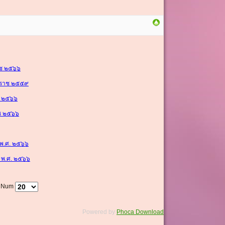
ราช ๒๕๖๖
ักราช ๒๕๕๙
าช ๒๕๖๖
าช ๒๕๖๖
ว พ.ศ. ๒๕๖๖
ร พ.ศ. ๒๕๖๖
y Num
Powered by
Phoca Download