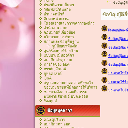
Home
ข้อบัญญัติ
ประวัติความเป็นมา
วิสัยทัศน์/พันธกิจ
ข้อบัญญัติอื
อำนาจหน้าที่
ติดต่อหน่วยงาน
โครงสร้างและการจัดการองค์กร
สำนักงาน อบต.
ข้อบัญญัติอง
กฎหมายที่เกี่ยวข้อง
นโยบายการบริหาร
ข้อบัญญัติอง
สภาพและข้อมูพื้นฐาน
ภูมิปัญญาท้องถิ่น
ข้อบัญญัติอ
ศูนย์ร้องทุกข์ร้องเรียน
แบบประเมินองค์กร
ข้อบัญญัติอง
สมาชิกเข้าสู่ระบบ
ภารกิจของ อบต.
ข้อบัญญัติอง
ตราสัญลักษณ์
ประกาศใช้ข้อ
ยุทธศาสตร์
Q&A
ประกาศใช้ข้อ
สรุปแบบสอบถามความพึงพอใจ
ของประชาชนที่มีต่อการให้บริการ
ประกาศใช้ข้อ
ช่องทางสื่อสารและกิจกรรม
พนักงานสัมพันธ์ อบต.พร่อน
ร้องทุกข์
ข้อมูลบุคลากร
คณะผู้บริหาร
สมาชิกสภา อบต.