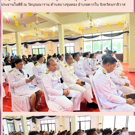
ประธานในพิธี ณ วัดบุณณาราม ตำบลบางขุนทอง อำเภอตากใบ จังหวัดนราธิวาส