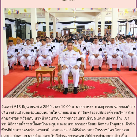
วันเสาร์ ที่13 มิถุนายน พ.ศ.2569 เวลา 10.00 น. นายกาหลง แดงสุวรรณ นายกองค์การ
บริหารส่วนตำบลพร่อนมอบหมายให้ นายสมชาย ดำอินทร์รองปลัดองค์การบริหารส่วน
ตำบลพร่อน พร้อมกับ หัวหน้าส่วนราชการ พนักงานส่วนตำบล และพนักงานจ้าง เข้า
ร่วมพิธีถวายน้ำสรงเบื้องหน้าพระรูป และลงนามถวายอาลัยสมเด็จพระเจ้าลูกเธอ เจ้าฟ้า
พัชรกิติยาภา นเรนทิราเทพยวดี กรมหลวงสาริณีสิริพัชร มหาวัชรราชธิดา โดย นาย
กฤษฎา สุขสบาย นายอำเภอตากใบ/ผู้อำนวยการศูนย์ปฏิบัติการอำเภอตากใบ เป็น