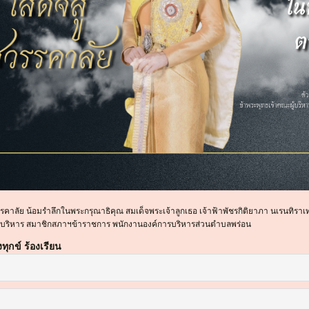
วรรคาลัย น้อมรำลึกในพระกรุณาธิคุณ สมเด็จพระเจ้าลูกเธอ เจ้าฟ้าพัชรกิติยาภา นเรนทิรา
ู้บริหาร สมาชิกสภาฯข้าราชการ พนักงานองค์การบริหารส่วนตำบลพร่อน
งทุกข์ ร้องเรียน