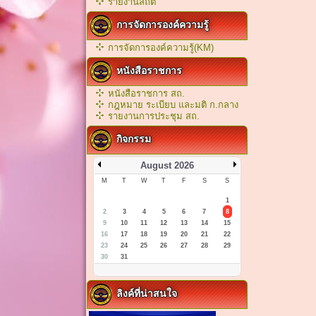
รายงานสถิติ
การจัดการองค์ความรู้
การจัดการองค์ความรู้(KM)
หนังสือราชการ
หนังสือราชการ สถ.
กฎหมาย ระเบียบ และมติ ก.กลาง
รายงานการประชุม สถ.
กิจกรรม
August 2026
M
T
W
T
F
S
S
1
2
3
4
5
6
7
8
9
10
11
12
13
14
15
16
17
18
19
20
21
22
23
24
25
26
27
28
29
30
31
ลิงค์ที่น่าสนใจ