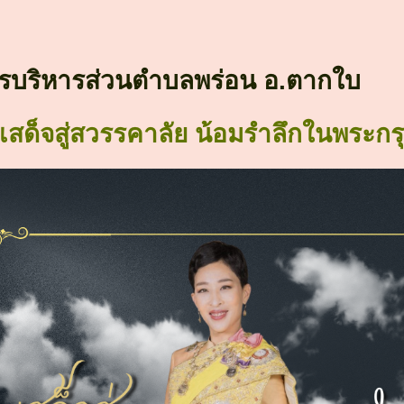
รบริหารส่วนตำบลพร่อน อ.ตากใบ
งเสด็จสู่สวรรคาลัย น้อมรำลึกในพระกร