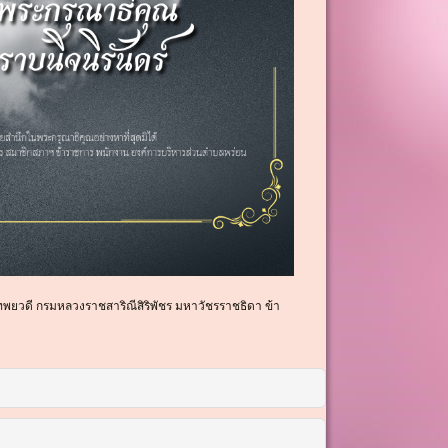
เทพยวดี กรมหลวงราชสาริณีสิริพัชร มหาวัชรราชธิดา ข้า