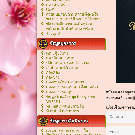
ยุทธศาสตร์
Q&A
สรุปแบบสอบถามความพึงพอใจ
ของประชาชนที่มีต่อการให้บริการ
ช่องทางสื่อสารและกิจกรรม
พนักงานสัมพันธ์ อบต.พร่อน
ร้องทุกข์
ข้อมูลบุคลากร
คณะผู้บริหาร
สมาชิกสภา อบต.
ปลัด อบต. / รองปลัด อบต.
สำนักงานปลัด อบต.
กองคลัง
กองช่าง
กองการศึกษา ศาสนาฯ
กองสาธารณสุข และสิ่งแวดล้อม
กองสาธารณสุข
#น้อมส่งเสด็จสู่ส
ข้อมูลด้าน Competeney ของ
พระพุทธเจ้า คณะผ
บุคลากร
หน่วยตรวจสอบภายใน
แจ้งเรื่องราวร้อ
หัวหน้าส่วนราชการ
ข้อมูลการดำเนินงาน
แผนการตรวจสอบภายใน