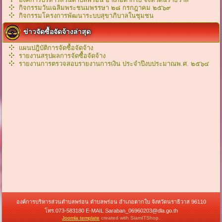
กิจกรรมวันเฉลิมพระชนมพรรษา ๒๘ กรกฎาคม ๒๕๖๙
กิจกรรมโครงการพัฒนาระบบสุขาภิบาลในชุมชน
ข่าวจัดซื้อจัดจ้างล่าสุด
แผนปฎิบัติการจัดซื้อจัดจ้าง
รายงานสรุปผลการจัดซื้อจัดจ้าง
รายงานการตรวจสอบรายงานการเงิน ประจำปีงบประมาณพ.ศ. ๒๕๖๔
องค์การบริหารส่วนตำบลพร่อน ตำบลพร่อน อำเภอตากใบ จังหวัดนราธิวาส 96110
โทร.073-583180 E-MAIL Saraban_06960203@dla.go.th
Joomla template
created with SiamITShop.