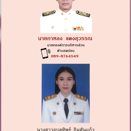
นางสาวอุบลทิพย์ อินทันแก้ว