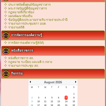
ประกาศจัดตั้งศูนย์ข้อมูลข่าวสาร
พระราชบัญญัติข้อมูลข่าวสาร
กฏหมายที่เกี่ยวข้อง
เเผนพัฒนาท้องถิ่น
ข้อบัญญัติงบประมาณรายรับ-รายจ่ายประจำปี
รายงานการประชุมสภา อบต.
รายงานสถิติ
การจัดการองค์ความรู้
การจัดการองค์ความรู้(KM)
หนังสือราชการ
หนังสือราชการ สถ.
กฎหมาย ระเบียบ และมติ ก.กลาง
รายงานการประชุม สถ.
กิจกรรม
August 2026
M
T
W
T
F
S
S
1
2
3
4
5
6
7
8
9
10
11
12
13
14
15
16
17
18
19
20
21
22